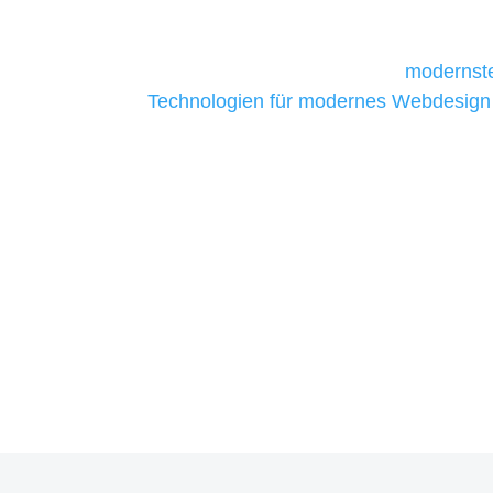
daher Tools und Technologien benötigen,
Unternehmen die kostengünstigsten un
liefern. Daher verwenden wir
modernste
Technologien für modernes Webdesign
allen Webprojekten zufriedenzustellen.
Sie haben Fragen zu Ihre
07121 / 9294977
info@merryll.de