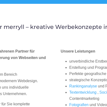
 merryll – kreative Werbekonzepte 
ahrenen Partner für
Unsere Leistungen
erung von Webseiten und
unverbindliche Erstbe
Erstellung und Progr
Perfekte geografische 
im Bereich
strategische Konzepti
, modernem Webdesign.
Rankinganalyse
und P
uns individuelle
Textentwicklung
,
Soci
hes Unternehmen.
Contentmarketing
 für Sie komplette
Fotografien
und Videos