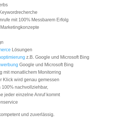
erbs
Keywordrecherche
nrufe mit 100% Messbarem Erfolg
e Marketingkonzepte
gn
erce
Lösungen
optimierung
z.B. Google und Microsoft Bing
nwerbung
Google und Microsoft Bing
g mit monatlichem Monitorring
er Klick wird genau gemessen
s 100% nachvollziehbar,
 jeder einzelne Anruf kommt
nservice
 kompetent und zuverlässig.