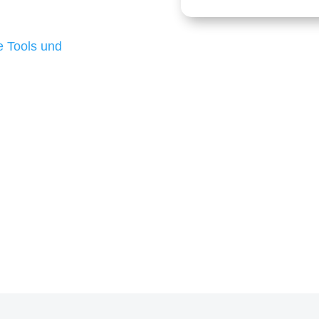
 die für ihr
d besten Ergebnisse
 Tools und
, um unsere Kunden in
m Projekt?