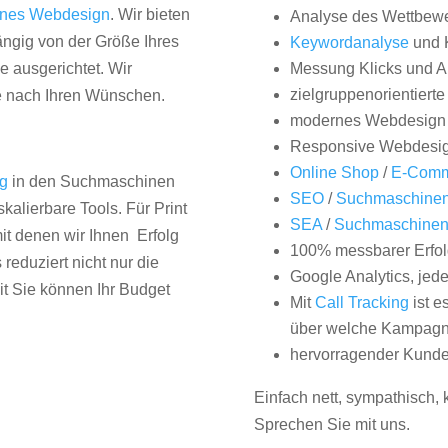
nes Webdesign
. Wir bieten
Analyse des Wettbew
hängig von der Größe Ihres
Keywordanalyse
und 
 ausgerichtet. Wir
Messung Klicks und A
zielgruppenorientiert
e nach Ihren Wünschen.
modernes Webdesign
Responsive Webdesi
Online Shop
/
E-Comm
ng
in den Suchmaschinen
SEO
/
Suchmaschinen
kalierbare Tools. Für Print
SEA
/
Suchmaschine
it denen wir Ihnen Erfolg
100% messbarer Erfol
duziert nicht nur die
Google Analytics, jed
it Sie können Ihr Budget
Mit
Call Tracking
ist e
über welche Kampagne
hervorragender Kunde
Einfach nett, sympathisch,
Sprechen Sie mit uns.