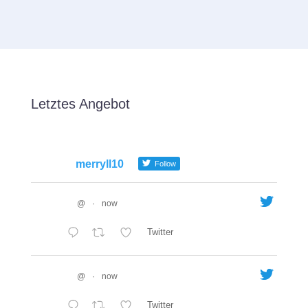
Letztes Angebot
merryll10
Follow
@
·
now
Twitter
@
·
now
Twitter