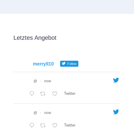
Letztes Angebot
merryll10
Follow
@
·
now
Twitter
@
·
now
Twitter