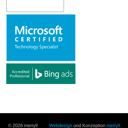
© 2026 merryll
Webdesign
und Konzeption
merryll