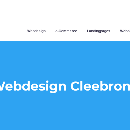
Webdesign
e-Commerce
Landingpages
Webde
ebdesign Cleebro