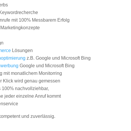
erbs
Keywordrecherche
nrufe mit 100% Messbarem Erfolg
e Marketingkonzepte
gn
erce
Lösungen
optimierung
z.B. Google und Microsoft Bing
nwerbung
Google und Microsoft Bing
g mit monatlichem Monitorring
er Klick wird genau gemessen
s 100% nachvollziehbar,
 jeder einzelne Anruf kommt
nservice
 kompetent und zuverlässig.