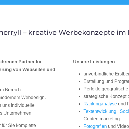
erryll – kreative Werbekonzepte im
ahrenen Partner für
Unsere Leistungen
erung von Webseiten und
unverbindliche Erstbe
Erstellung und Progr
Perfekte geografische 
im Bereich
strategische Konzepti
, modernem Webdesign.
Rankinganalyse
und P
uns individuelle
Textentwicklung
,
Soci
hes Unternehmen.
Contentmarketing
 für Sie komplette
Fotografien
und Videos