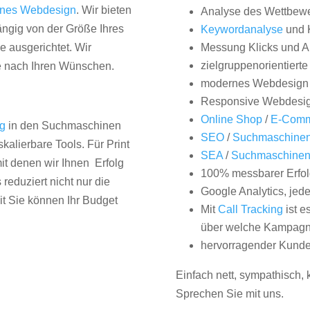
nes Webdesign
. Wir bieten
Analyse des Wettbew
hängig von der Größe Ihres
Keywordanalyse
und 
 ausgerichtet. Wir
Messung Klicks und A
zielgruppenorientiert
e nach Ihren Wünschen.
modernes Webdesign
Responsive Webdesi
Online Shop
/
E-Comm
ng
in den Suchmaschinen
SEO
/
Suchmaschinen
kalierbare Tools. Für Print
SEA
/
Suchmaschine
it denen wir Ihnen Erfolg
100% messbarer Erfol
duziert nicht nur die
Google Analytics, jed
it Sie können Ihr Budget
Mit
Call Tracking
ist e
über welche Kampagne
hervorragender Kunde
Einfach nett, sympathisch,
Sprechen Sie mit uns.