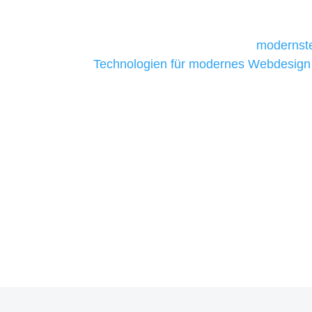
daher Tools und Technologien benötigen,
Unternehmen die kostengünstigsten un
liefern. Daher verwenden wir
modernste
Technologien für modernes Webdesign
allen Webprojekten zufriedenzustellen.
Sie haben Fragen zu Ihre
07121 / 9294977
info@merryll.de