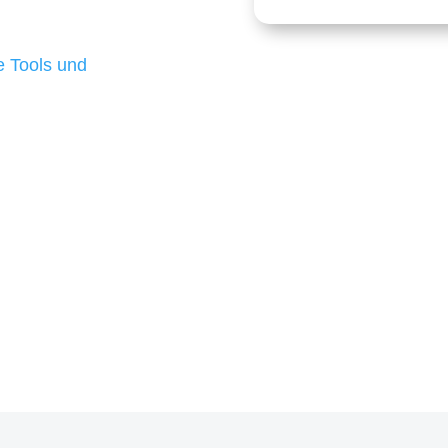
 die für ihr
d besten Ergebnisse
 Tools und
, um unsere Kunden in
m Projekt?