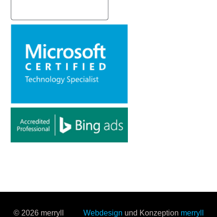
© 2026 merryll
Webdesign
und Konzeption
merryll