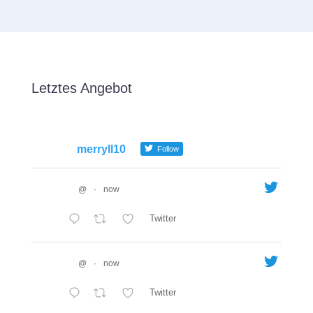
Letztes Angebot
merryll10
Follow
@
·
now
Twitter
@
·
now
Twitter