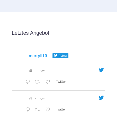
Letztes Angebot
merryll10
Follow
@
·
now
Twitter
@
·
now
Twitter