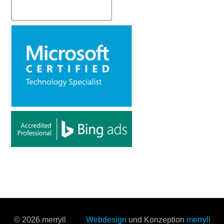
© 2026 merryll
Webdesign
und Konzeption
merryll