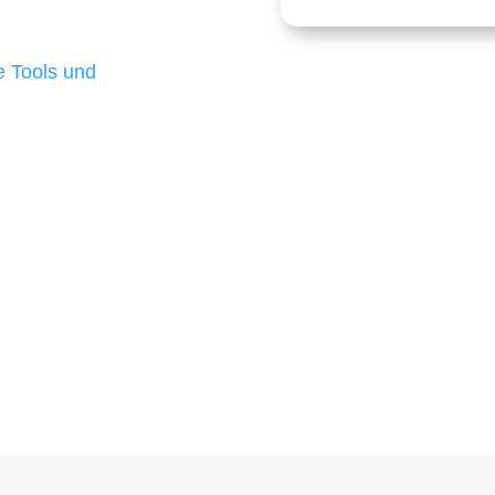
 die für ihr
d besten Ergebnisse
 Tools und
, um unsere Kunden in
m Projekt?