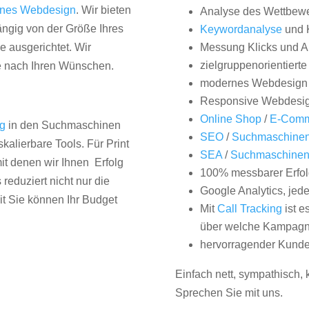
nes Webdesign
. Wir bieten
Analyse des Wettbew
hängig von der Größe Ihres
Keywordanalyse
und 
 ausgerichtet. Wir
Messung Klicks und A
zielgruppenorientiert
e nach Ihren Wünschen.
modernes Webdesign
Responsive Webdesi
Online Shop
/
E-Comm
ng
in den Suchmaschinen
SEO
/
Suchmaschinen
kalierbare Tools. Für Print
SEA
/
Suchmaschine
it denen wir Ihnen Erfolg
100% messbarer Erfol
duziert nicht nur die
Google Analytics, jed
it Sie können Ihr Budget
Mit
Call Tracking
ist e
über welche Kampagne
hervorragender Kunde
Einfach nett, sympathisch,
Sprechen Sie mit uns.