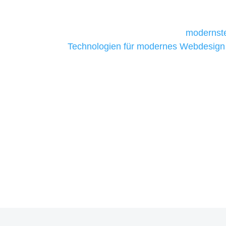
daher Tools und Technologien benötigen,
Unternehmen die kostengünstigsten un
liefern. Daher verwenden wir
modernste
Technologien für modernes Webdesign
allen Webprojekten zufriedenzustellen.
Sie haben Fragen zu Ihre
07121 / 9294977
info@merryll.de