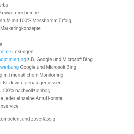
erbs
Keywordrecherche
nrufe mit 100% Messbarem Erfolg
e Marketingkonzepte
gn
erce
Lösungen
optimierung
z.B. Google und Microsoft Bing
nwerbung
Google und Microsoft Bing
g mit monatlichem Monitorring
er Klick wird genau gemessen
s 100% nachvollziehbar,
 jeder einzelne Anruf kommt
nservice
 kompetent und zuverlässig.