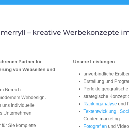
merryll – kreative Werbekonzepte im
ahrenen Partner für
Unsere Leistungen
erung von Webseiten und
unverbindliche Erstbe
Erstellung und Progr
Perfekte geografische 
im Bereich
strategische Konzepti
, modernem Webdesign.
Rankinganalyse
und P
uns individuelle
Textentwicklung
,
Soci
hes Unternehmen.
Contentmarketing
 für Sie komplette
Fotografien
und Videos