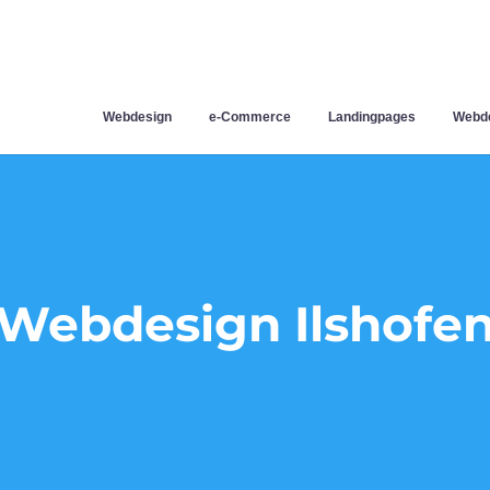
Webdesign
e-Commerce
Landingpages
Webde
Webdesign Ilshofe