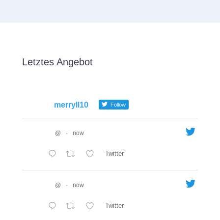
Letztes Angebot
merryll10
Follow
@
·
now
Twitter
@
·
now
Twitter