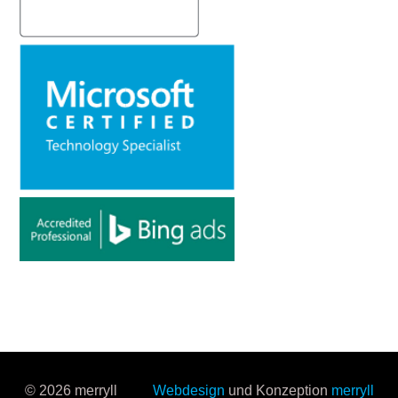
© 2026 merryll
Webdesign
und Konzeption
merryll