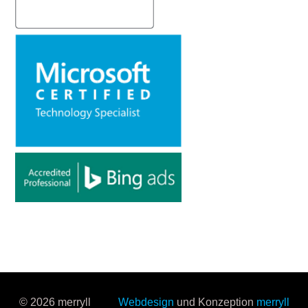
© 2026 merryll
Webdesign
und Konzeption
merryll