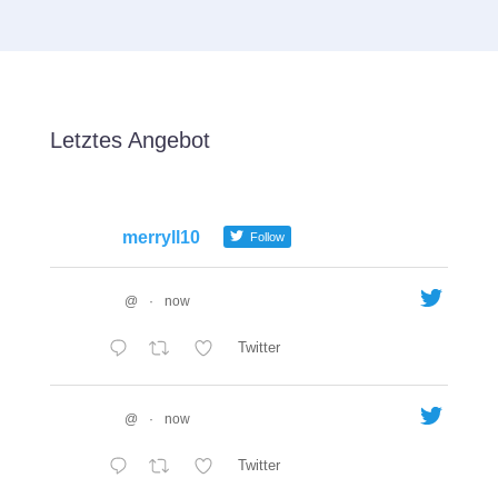
Letztes Angebot
merryll10
Follow
@
·
now
Twitter
@
·
now
Twitter