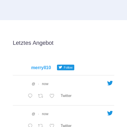
Letztes Angebot
merryll10
Follow
@
·
now
Twitter
@
·
now
Twitter