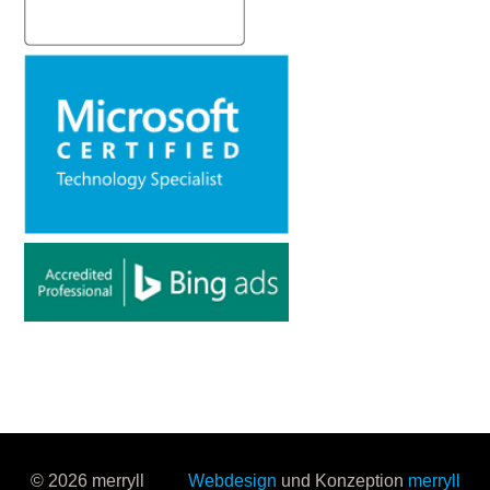
© 2026 merryll
Webdesign
und Konzeption
merryll