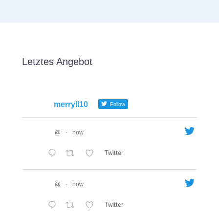
Letztes Angebot
merryll10
Follow
@
·
now
Twitter
@
·
now
Twitter