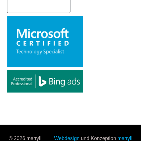
© 2026 merryll
Webdesign
und Konzeption
merryll