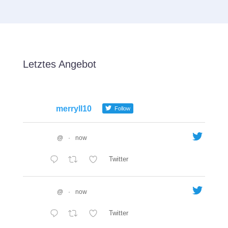
Letztes Angebot
merryll10
Follow
@
·
now
Twitter
@
·
now
Twitter