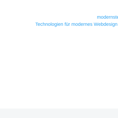
daher Tools und Technologien benötigen,
Unternehmen die kostengünstigsten un
liefern. Daher verwenden wir
modernste
Technologien für modernes Webdesign
allen Webprojekten zufriedenzustellen.
Sie haben Fragen zu Ihre
07121 / 9294977
info@merryll.de