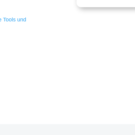
 die für ihr
d besten Ergebnisse
 Tools und
, um unsere Kunden in
m Projekt?