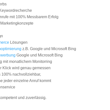
erbs
Keywordrecherche
nrufe mit 100% Messbarem Erfolg
e Marketingkonzepte
gn
erce
Lösungen
optimierung
z.B. Google und Microsoft Bing
nwerbung
Google und Microsoft Bing
g mit monatlichem Monitorring
er Klick wird genau gemessen
s 100% nachvollziehbar,
 jeder einzelne Anruf kommt
nservice
 kompetent und zuverlässig.