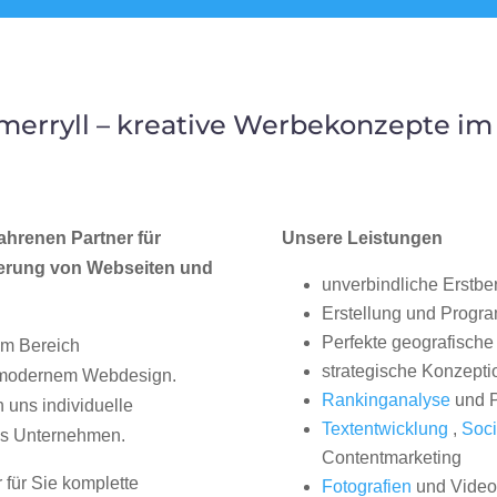
erryll – kreative Werbekonzepte im
ahrenen Partner für
Unsere Leistungen
erung von Webseiten und
unverbindliche Erstbe
Erstellung und Progr
Perfekte geografische 
im Bereich
strategische Konzepti
, modernem Webdesign.
Rankinganalyse
und P
uns individuelle
Textentwicklung
,
Soci
hes Unternehmen.
Contentmarketing
 für Sie komplette
Fotografien
und Videos