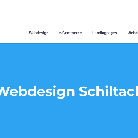
Webdesign
e-Commerce
Landingpages
Webde
Webdesign Schiltac