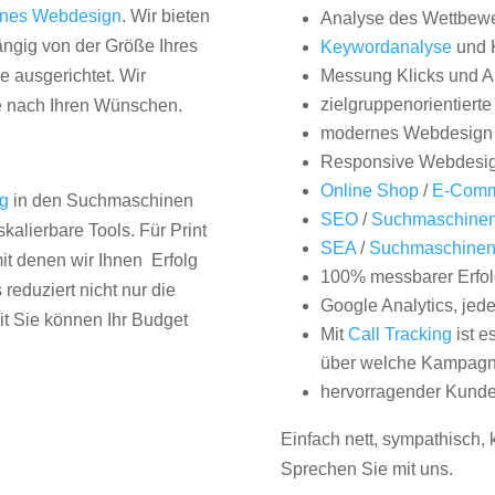
nes Webdesign
. Wir bieten
Analyse des Wettbew
hängig von der Größe Ihres
Keywordanalyse
und 
 ausgerichtet. Wir
Messung Klicks und A
zielgruppenorientiert
e nach Ihren Wünschen.
modernes Webdesign
Responsive Webdesi
Online Shop
/
E-Comm
ng
in den Suchmaschinen
SEO
/
Suchmaschinen
kalierbare Tools. Für Print
SEA
/
Suchmaschine
it denen wir Ihnen Erfolg
100% messbarer Erfol
duziert nicht nur die
Google Analytics, jed
it Sie können Ihr Budget
Mit
Call Tracking
ist e
über welche Kampagne
hervorragender Kunde
Einfach nett, sympathisch,
Sprechen Sie mit uns.