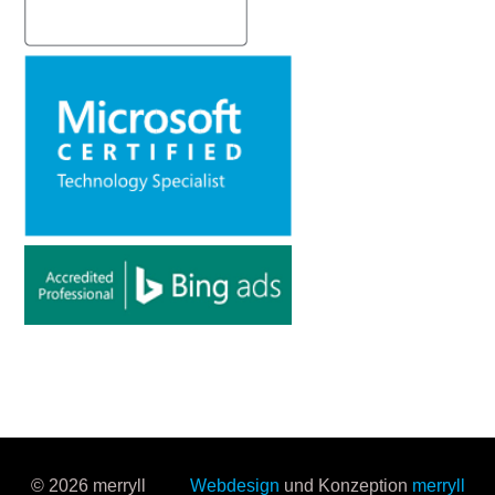
© 2026 merryll
Webdesign
und Konzeption
merryll