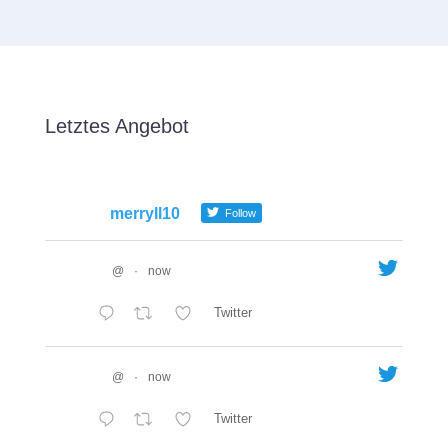
Letztes Angebot
merryll10
Follow
@
·
now
Twitter
@
·
now
Twitter