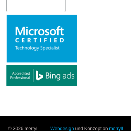
© 2026 merryll
Webdesign
und Konzeption
merryll