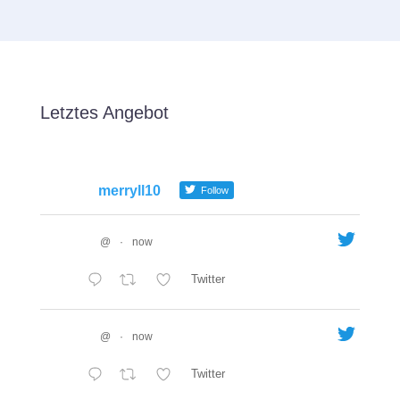
Letztes Angebot
merryll10
Follow
@
·
now
Twitter
@
·
now
Twitter