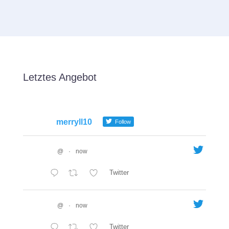
Letztes Angebot
merryll10
Follow
@
·
now
Twitter
@
·
now
Twitter