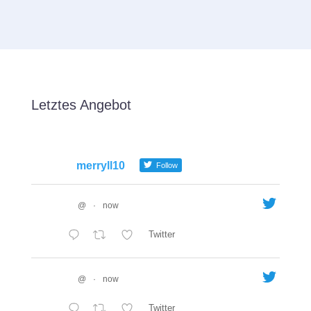
Letztes Angebot
merryll10
Follow
@
·
now
Twitter
@
·
now
Twitter