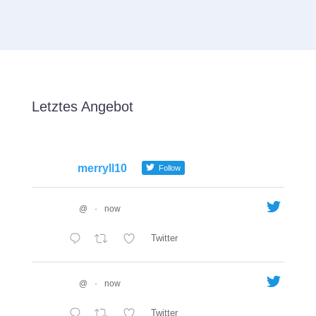
Letztes Angebot
merryll10
Follow
@
·
now
Twitter
@
·
now
Twitter