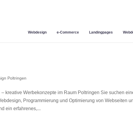
Webdesign
e-Commerce
Landingpages
Webde
gn Poltringen
 – kreative Werbekonzepte im Raum Poltringen Sie suchen ei
r Webdesign, Programmierung und Optimierung von Webseiten u
 ein erfahrenes,...